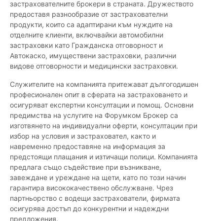
застрахователните брокери в страната. Дружеството
предоставя разнообразие от застрахователни
продукти, които са адаптирани към нуждите на
отделните клиенти, включвайки автомобилни
застраховки като Гражданска отговорност и
Автокаско, имуществени застраховки, различни
видове отговорности и медицински застраховки.
Служителите на компанията притежават дългогодишен
професионален опит в сферата на застраховането и
осигуряват експертни консултации и помощ. Основни
предимства на услугите на Форумком Брокер са
изготвянето на индивидуални оферти, консултации при
избор на условия и застраховател, както и
навременно предоставяне на информация за
предстоящи плащания и изтичащи полици. Компанията
предлага също съдействие при възникване,
завеждане и уреждане на щети, като по този начин
гарантира висококачествено обслужване. Чрез
партньорство с водещи застрахователи, фирмата
осигурява достъп до конкурентни и надеждни
предложения.