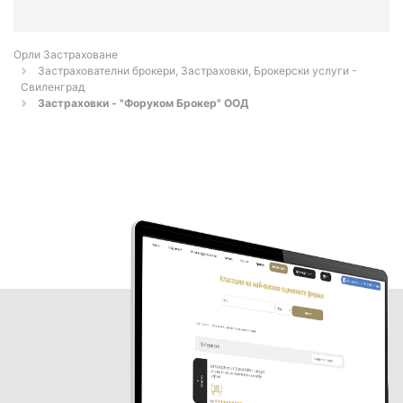
Орли Застраховане
Застрахователни брокери, Застраховки, Брокерски услуги -
Свиленград
Застраховки - "Форуком Брокер" ООД