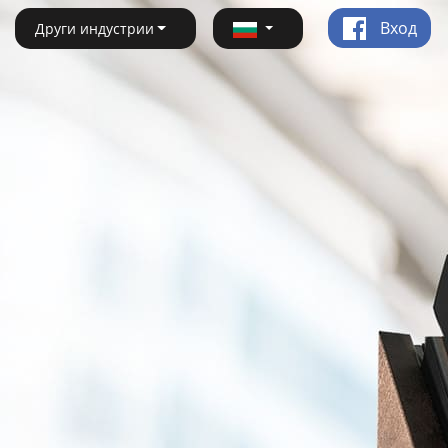
Вход
Други индустрии