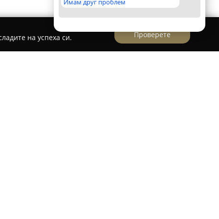
Имам друг проблем
Проверете
ладите на успеха си.
азположена във Варна на ул. „Академик Игор
 в областта на застраховането, отличавайки се
е към клиентите. Фирмата се стреми да
трахователни решения в зависимост от
 Характеризира се с коректност в
ост към високото качество, което е високо
анията.
арна е създаден с внимание към достъпността