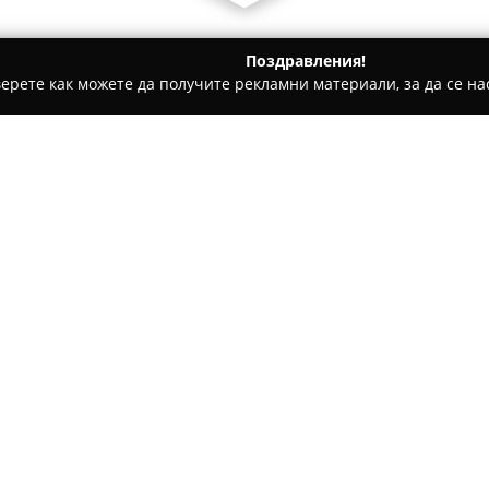
Поздравления!
ерете как можете да получите рекламни материали, за да се нас
 Застраховки, Брокерски услуги - Варна
Застраховки
Относно компанията:
Компанията
Застраховки
, р
Курчатов“, предоставя услуги
с персонализирано отношени
намери най-подходящите зас
индивидуалните потребности.
обслужването и силна отдаден
ценено от клиентите на комп
Офисът на Застраховки във В