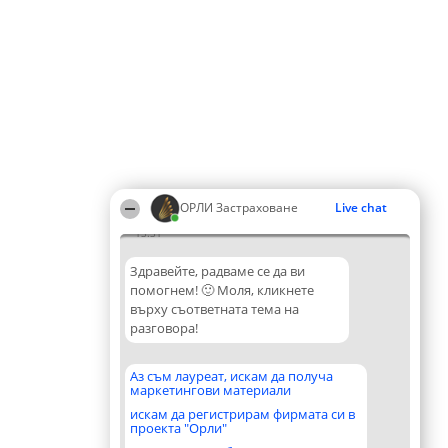
ОРЛИ Застраховане
Live chat
13:31
Здравейте, радваме се да ви
помогнем! 🙂 Моля, кликнете
върху съответната тема на
разговора!
Аз съм лауреат, искам да получа
маркетингови материали
искам да регистрирам фирмата си в
проекта "Орли"