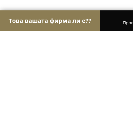
Това вашата фирма ли е??
Пров
Орли Застраховане
Застрахователни брокери,
Застраховки
8.5
(5)
Варна, ул. „Академик Игор Курчатов“
Покажи телефонния номер