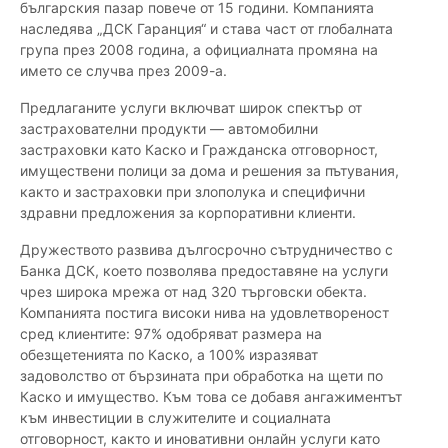
българския пазар повече от 15 години. Компанията
наследява „ДСК Гаранция“ и става част от глобалната
група през 2008 година, а официалната промяна на
името се случва през 2009-а.
Предлаганите услуги включват широк спектър от
застрахователни продукти — автомобилни
застраховки като Каско и Гражданска отговорност,
имуществени полици за дома и решения за пътувания,
както и застраховки при злополука и специфични
здравни предложения за корпоративни клиенти.
Дружеството развива дългосрочно сътрудничество с
Банка ДСК, което позволява предоставяне на услуги
чрез широка мрежа от над 320 търговски обекта.
Компанията постига високи нива на удовлетвореност
сред клиентите: 97% одобряват размера на
обезщетенията по Каско, а 100% изразяват
задоволство от бързината при обработка на щети по
Каско и имущество. Към това се добавя ангажиментът
към инвестиции в служителите и социалната
отговорност, както и иновативни онлайн услуги като