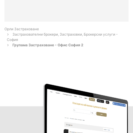
Орли Застраховане
Застрахователни брокери, Застраховки, Брокерски услуги -
София
Групама Застраховане - Офис София 2