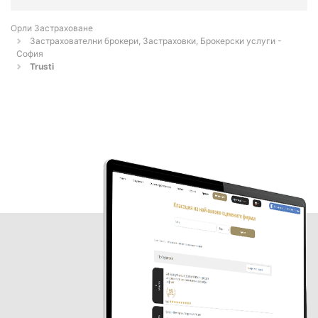
Орли Застраховане
Застрахователни брокери, Застраховки, Брокерски услуги -
София
Trusti