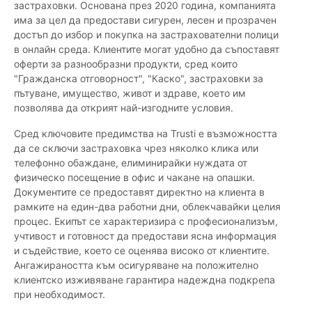
застраховки. Основана през 2020 година, компанията
има за цел да предостави сигурен, лесен и прозрачен
достъп до избор и покупка на застрахователни полици
в онлайн среда. Клиентите могат удобно да съпоставят
оферти за разнообразни продукти, сред които
"Гражданска отговорност", "Каско", застраховки за
пътуване, имущество, живот и здраве, което им
позволява да открият най-изгодните условия.
Сред ключовите предимства на Trusti е възможността
да се сключи застраховка чрез няколко клика или
телефонно обаждане, елиминирайки нуждата от
физическо посещение в офис и чакане на опашки.
Документите се предоставят директно на клиента в
рамките на един-два работни дни, облекчавайки целия
процес. Екипът се характеризира с професионализъм,
учтивост и готовност да предостави ясна информация
и съдействие, което се оценява високо от клиентите.
Ангажираността към осигуряване на положително
клиентско изживяване гарантира надеждна подкрепа
при необходимост.