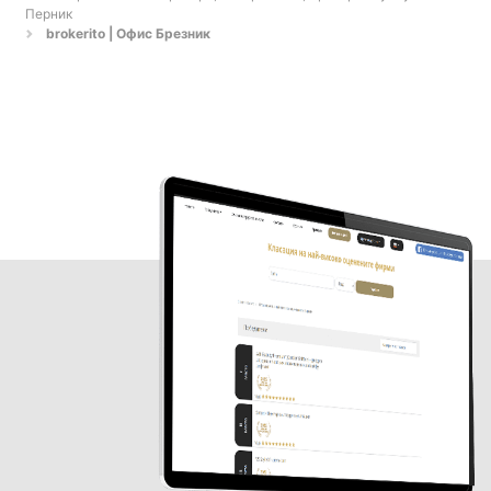
Перник
brokerito | Офис Брезник