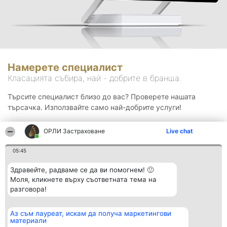
Намерете специалист
Класацията събира, най - добрите в бранша.
Търсите специалист близо до вас? Проверете нашата
търсачка. Използвайте само най-добрите услуги!
ОРЛИ Застраховане
Live chat
Търсене
05:45
Здравейте, радваме се да ви помогнем! 🙂
Моля, кликнете върху съответната тема на
разговора!
Аз съм лауреат, искам да получа маркетингови
Организатор на
Класация
Контакти
материали
класиране
Победители
Контакти