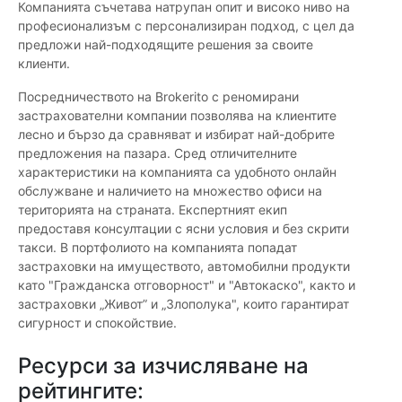
Компанията съчетава натрупан опит и високо ниво на
професионализъм с персонализиран подход, с цел да
предложи най-подходящите решения за своите
клиенти.
Посредничеството на Brokerito с реномирани
застрахователни компании позволява на клиентите
лесно и бързо да сравняват и избират най-добрите
предложения на пазара. Сред отличителните
характеристики на компанията са удобното онлайн
обслужване и наличието на множество офиси на
територията на страната. Експертният екип
предоставя консултации с ясни условия и без скрити
такси. В портфолиото на компанията попадат
застраховки на имуществото, автомобилни продукти
като "Гражданска отговорност" и "Автокаско", както и
застраховки „Живот” и „Злополука", които гарантират
сигурност и спокойствие.
Ресурси за изчисляване на
рейтингите: