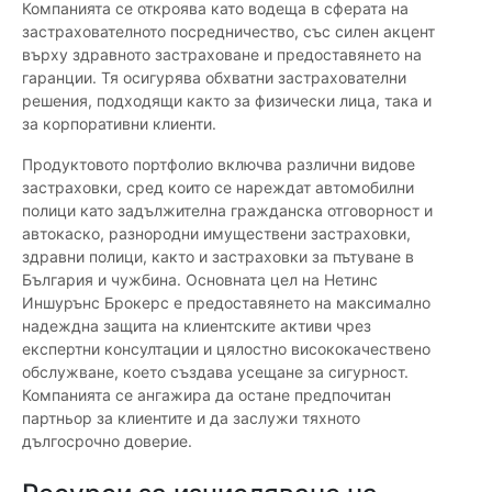
Компанията се откроява като водеща в сферата на
застрахователното посредничество, със силен акцент
върху здравното застраховане и предоставянето на
гаранции. Тя осигурява обхватни застрахователни
решения, подходящи както за физически лица, така и
за корпоративни клиенти.
Продуктовото портфолио включва различни видове
застраховки, сред които се нареждат автомобилни
полици като задължителна гражданска отговорност и
автокаско, разнородни имуществени застраховки,
здравни полици, както и застраховки за пътуване в
България и чужбина. Основната цел на Нетинс
Иншурънс Брокерс е предоставянето на максимално
надеждна защита на клиентските активи чрез
експертни консултации и цялостно висококачествено
обслужване, което създава усещане за сигурност.
Компанията се ангажира да остане предпочитан
партньор за клиентите и да заслужи тяхното
дългосрочно доверие.