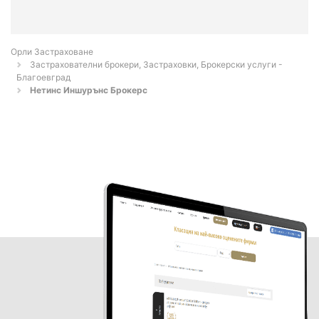
Орли Застраховане
Застрахователни брокери, Застраховки, Брокерски услуги -
Благоевград
Нетинс Иншурънс Брокерс