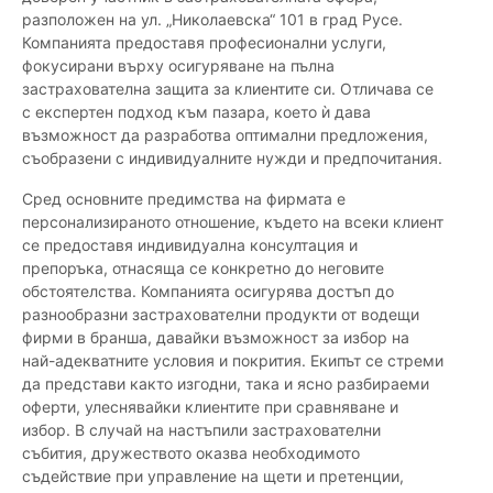
разположен на ул. „Николаевска“ 101 в град Русе.
Компанията предоставя професионални услуги,
фокусирани върху осигуряване на пълна
застрахователна защита за клиентите си. Отличава се
с експертен подход към пазара, което ѝ дава
възможност да разработва оптимални предложения,
съобразени с индивидуалните нужди и предпочитания.
Сред основните предимства на фирмата е
персонализираното отношение, където на всеки клиент
се предоставя индивидуална консултация и
препоръка, отнасяща се конкретно до неговите
обстоятелства. Компанията осигурява достъп до
разнообразни застрахователни продукти от водещи
фирми в бранша, давайки възможност за избор на
най-адекватните условия и покрития. Екипът се стреми
да представи както изгодни, така и ясно разбираеми
оферти, улеснявайки клиентите при сравняване и
избор. В случай на настъпили застрахователни
събития, дружеството оказва необходимото
съдействие при управление на щети и претенции,