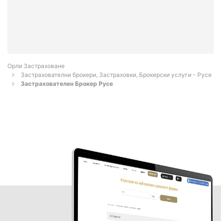
Орли Застраховане
Застрахователни брокери, Застраховки, Брокерски услуги - Русе
Застрахователен Брокер Русе