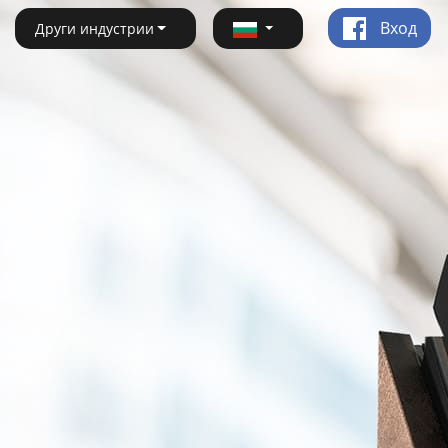
Вход
Други индустрии