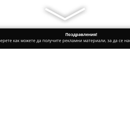
Поздравления!
ерете как можете да получите рекламни материали, за да се нас
 Застраховки, Брокерски услуги - София
ЗК "Лев Инс"
Относно компанията:
Застрахователното дружеств
година, като е формирано с 
България и Израел. Компани
продукти, обхващащи както о
здравното застраховане и до