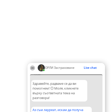
ОРЛИ Застраховане
Live chat
19:36
Здравейте, радваме се да ви
помогнем! 🙂 Моля, кликнете
върху съответната тема на
разговора!
Аз съм лауреат, искам да получа