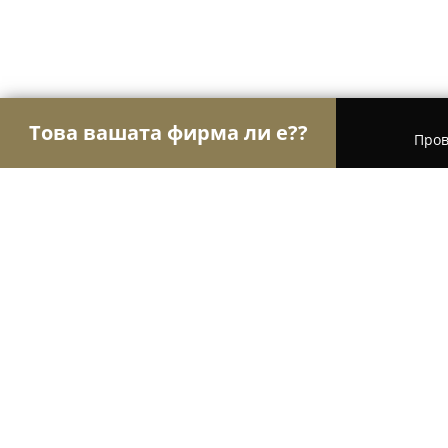
Това вашата фирма ли е??
Пров
Орли Застраховане
Застрахователни брокери,
ЗК "Лев Инс"
8.2
(74)