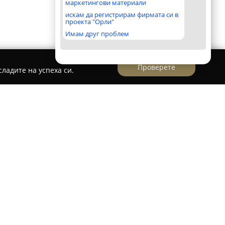
маркетингови материали
искам да регистрирам фирмата си в
проекта "Орли"
Имам друг проблем
Проверете
ладите на успеха си.
о
Лев Инс
започва дейността си през 1996
изцяло частни вложения от инвеститори от
ята предоставя разнообразни застрахователни
бщото, така и животозастраховането,
пълнителното пенсионно осигуряване.