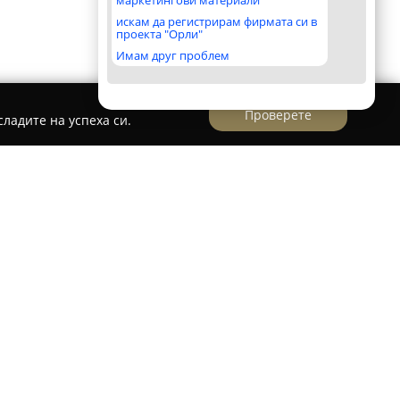
маркетингови материали
искам да регистрирам фирмата си в
проекта "Орли"
Имам друг проблем
Проверете
ладите на успеха си.
за водещо застрахователно дружество в
т век активна дейност в сектора. Като
ншурънс Груп“ АД, компанията се нарежда сред
трахователни групи в Централна и
ото се нарежда сред първите в страната,
по общо застраховане през 1998 година.