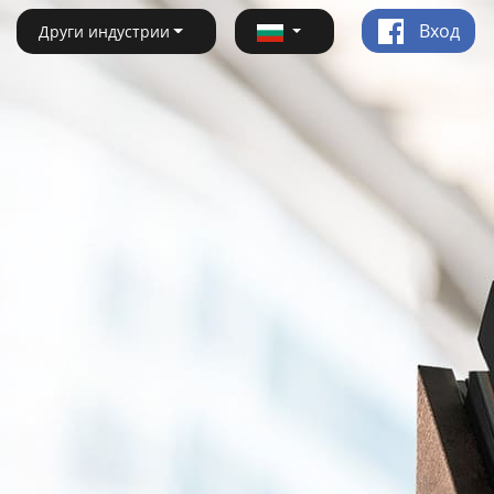
Вход
Други индустрии