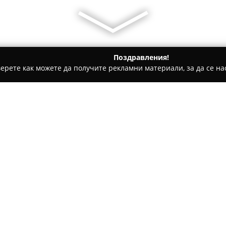
Поздравления!
ерете как можете да получите рекламни материали, за да се нас
 Застраховки, Брокерски услуги - Враца
ЗД ЕВРОИНС АД
Относно компанията:
ЗД ЕВРОИНС АД
е призната 
България, с повече от четвър
съставна част от „Евроинс И
най-големите независими зас
Покажи повече >>
Югоизточна Европа. Дружеств
получили лиценз за дейност 