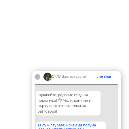
ОРЛИ Застраховане
Live chat
05:10
Здравейте, радваме се да ви
помогнем! 🙂 Моля, кликнете
върху съответната тема на
разговора!
Аз съм лауреат, искам да получа