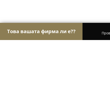
Това вашата фирма ли е??
Пров
Орли Застраховане
Застрахователни брокери,
ЗД ЕВРОИНС АД
9
(36)