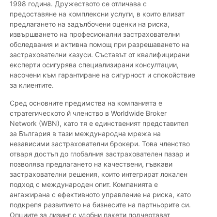
1998 година. Дружеството се отличава с
предоставяне на комплексни услуги, в които влизат
предлагането на задълбочени оценки на риска,
извършването на професионални застрахователни
обследвания и активна помощ при разрешаването на
застрахователни казуси. Съставът от квалифицирани
експерти осигурява специализирани консултации,
насочени към гарантиране на сигурност и спокойствие
за клиентите.
Сред основните предимства на компанията е
стратегическото й членство в Worldwide Broker
Network (WBN), като тя е единственият представител
за България в тази международна мрежа на
независими застрахователни брокери. Това членство
отваря достъп до глобалния застрахователен пазар и
позволява предлагането на качествени, гъвкави
застрахователни решения, които интегрират локален
подход с международен опит. Компанията е
ангажирана с ефективното управление на риска, като
подкрепя развитието на бизнесите на партньорите си.
Опциите за лизинг с удобни пакети подчертават