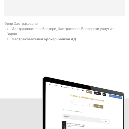
Орли Застраховане
Застрахователни брокери, Застраховки, Брокерски услуги -
Варна
Застрахователен Брокер Балкан АД