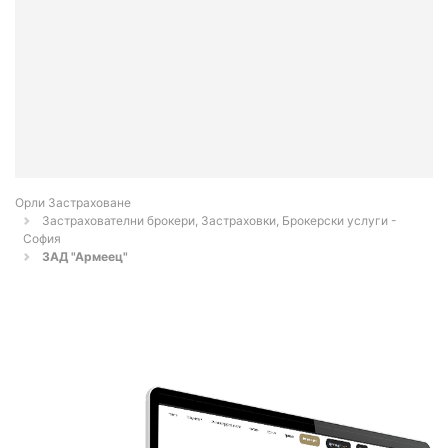
Орли Застраховане
Застрахователни брокери, Застраховки, Брокерски услуги -
София
ЗАД "Армеец"