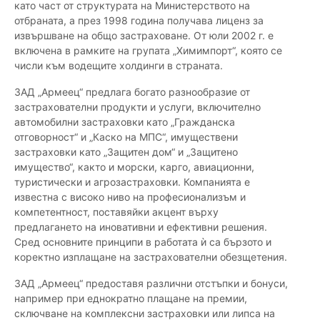
като част от структурата на Министерството на
отбраната, а през 1998 година получава лиценз за
извършване на общо застраховане. От юли 2002 г. е
включена в рамките на групата „Химимпорт“, която се
числи към водещите холдинги в страната.
ЗАД „Армеец“ предлага богато разнообразие от
застрахователни продукти и услуги, включително
автомобилни застраховки като „Гражданска
отговорност“ и „Каско на МПС“, имуществени
застраховки като „Защитен дом“ и „Защитено
имущество“, както и морски, карго, авиационни,
туристически и агрозастраховки. Компанията е
известна с високо ниво на професионализъм и
компетентност, поставяйки акцент върху
предлагането на иновативни и ефективни решения.
Сред основните принципи в работата ѝ са бързото и
коректно изплащане на застрахователни обезщетения.
ЗАД „Армеец“ предоставя различни отстъпки и бонуси,
например при еднократно плащане на премии,
сключване на комплексни застраховки или липса на