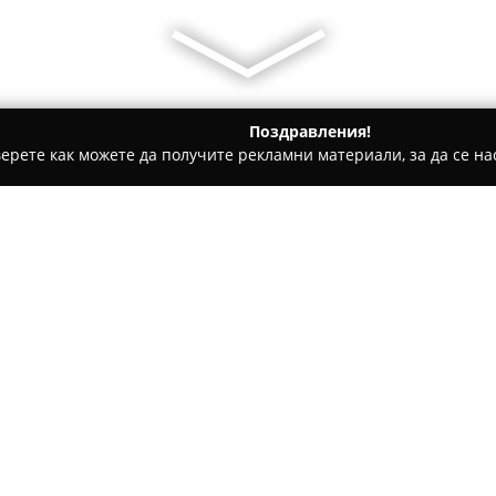
Поздравления!
ерете как можете да получите рекламни материали, за да се нас
 Застраховки, Брокерски услуги - Перник
ЗАД "Армеец" АД
Относно компанията:
Застрахователното акционер
през април 1996 година и по
на пазара на застраховането
разнообразие от застраховат
Покажи повече >>
спектър в областта на общот