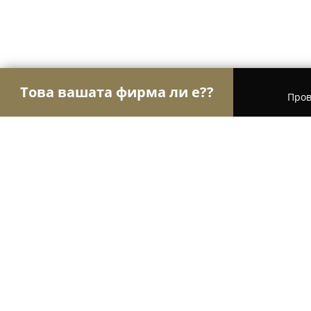
Това вашата фирма ли е??
Пров
Орли Застраховане
Застрахователни брокери,
ЗАД "Армеец" АД