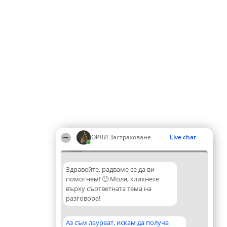
ОРЛИ Застраховане
Live chat
15:06
Здравейте, радваме се да ви
помогнем! 🙂 Моля, кликнете
върху съответната тема на
разговора!
Аз съм лауреат, искам да получа