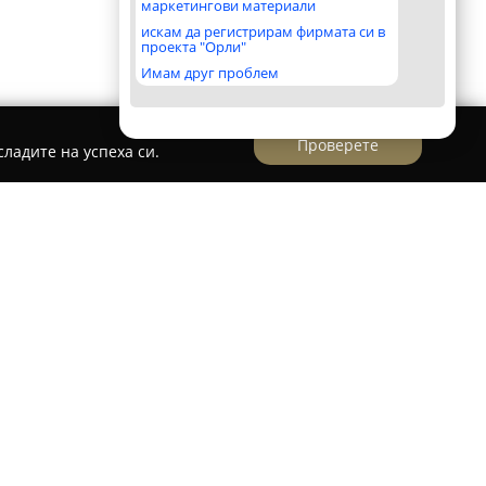
маркетингови материали
искам да регистрирам фирмата си в
проекта "Орли"
Имам друг проблем
Проверете
ладите на успеха си.
но дружество
Армеец
започва дейността си
степенно се утвърждава като значим участник
 в България. Компанията предоставя
елни продукти и услуги, които обхващат широк
о застраховане. Гамата от продукти включва