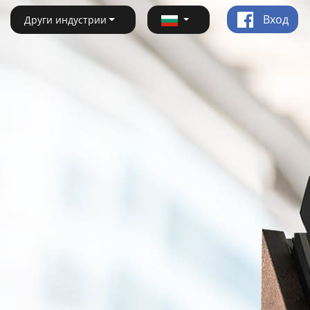
Вход
Други индустрии