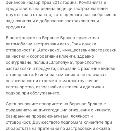
финансов надзор през 2012 година. Компанията е
представител на редица водещи застрахователни
дружества в страната, като предлага разнообразие от
задължителни и доброволни застрахователни
продукти.
В портфолиото на Веронас Брокер присъстват
автомобилни застраховки като „Гражданска
отговорност“ и „Автокаско“, имуществени застраховки
за частни и корпоративни клиенти, здравно
осигуряване, полици „Злополука“, транспортни
застраховки и продукти, свързани с различни видове
отговорности. Екипът на компанията се отличава с
ангажираност и стремеж към конструктивно
партньорство, използвайки активен и адаптивен
подход при обслужването.
Сред основните приоритети на Веронас Брокер е
създаването на дългогодишни отношения с клиенти,
базирани на професионализъм, лоялност и
отговорност. Дружеството подпомага клиентите при
обработката на претенции по застраховки и оказва