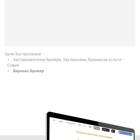
Орли Застраховане
Застрахователни брокери, Застраховки, Брокерски услуги -
София
Веронас Брокер