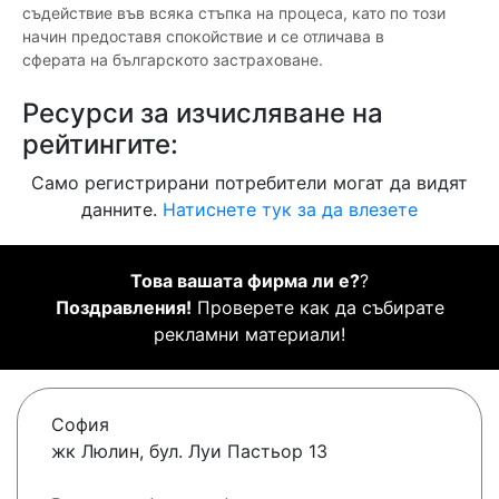
съдействие във всяка стъпка на процеса, като по този
начин предоставя спокойствие и се отличава в
сферата на българското застраховане.
Ресурси за изчисляване на
рейтингите:
Само регистрирани потребители могат да видят
данните.
Натиснете тук за да влезете
Това вашата фирма ли е?
?
Поздравления!
Проверете как да събирате
рекламни материали!
София
жк Люлин, бул. Луи Пастьор 13