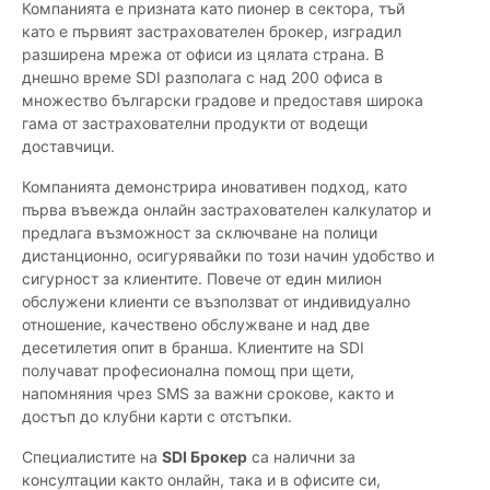
Компанията е призната като пионер в сектора, тъй
като е първият застрахователен брокер, изградил
разширена мрежа от офиси из цялата страна. В
днешно време SDI разполага с над 200 офиса в
множество български градове и предоставя широка
гама от застрахователни продукти от водещи
доставчици.
Компанията демонстрира иновативен подход, като
първа въвежда онлайн застрахователен калкулатор и
предлага възможност за сключване на полици
дистанционно, осигурявайки по този начин удобство и
сигурност за клиентите. Повече от един милион
обслужени клиенти се възползват от индивидуално
отношение, качествено обслужване и над две
десетилетия опит в бранша. Клиентите на SDI
получават професионална помощ при щети,
напомняния чрез SMS за важни срокове, както и
достъп до клубни карти с отстъпки.
Специалистите на
SDI Брокер
са налични за
консултации както онлайн, така и в офисите си,