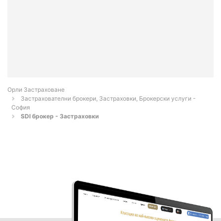
Орли Застраховане
Застрахователни брокери, Застраховки, Брокерски услуги -
София
SDI брокер - Застраховки