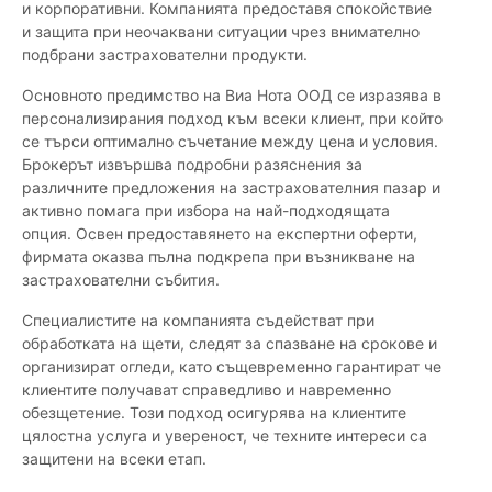
и корпоративни. Компанията предоставя спокойствие
и защита при неочаквани ситуации чрез внимателно
подбрани застрахователни продукти.
Основното предимство на Виа Нота ООД се изразява в
персонализирания подход към всеки клиент, при който
се търси оптимално съчетание между цена и условия.
Брокерът извършва подробни разяснения за
различните предложения на застрахователния пазар и
активно помага при избора на най-подходящата
опция. Освен предоставянето на експертни оферти,
фирмата оказва пълна подкрепа при възникване на
застрахователни събития.
Специалистите на компанията съдействат при
обработката на щети, следят за спазване на срокове и
организират огледи, като същевременно гарантират че
клиентите получават справедливо и навременно
обезщетение. Този подход осигурява на клиентите
цялостна услуга и увереност, че техните интереси са
защитени на всеки етап.