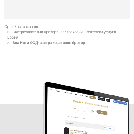
Орли Застраховане
Застрахователни брокери, Застраховки, Брокерски услуги -
София
Виа Нота ООД-застрахователен брокер