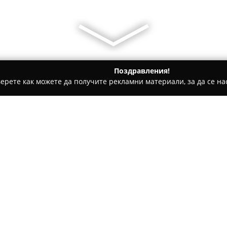
Поздравления!
ерете как можете да получите рекламни материали, за да се нас
 Застраховки, Брокерски услуги - Бургас
SDI брокер - Застр
Относно компанията:
С повече от две десетилетия
застраховането,
SDI брокер
з
посредници в България. Комп
дългоогодишен опит и оттога