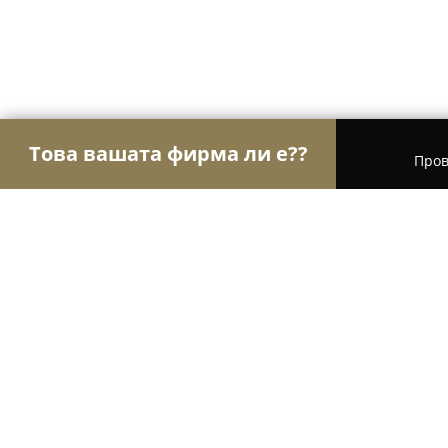
Това вашата фирма ли е??
Пров
Орли Застраховане
Застрахователни брокери,
SDI брокер - Застраховки
8
(92)