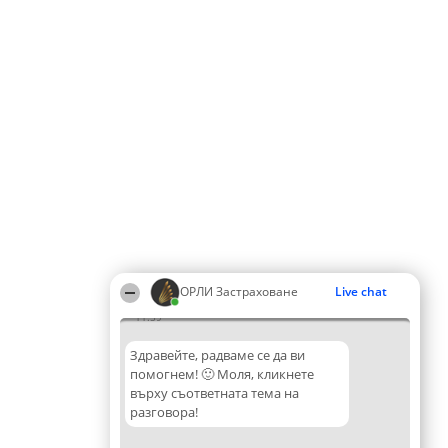
ОРЛИ Застраховане
Live chat
11:59
Здравейте, радваме се да ви
помогнем! 🙂 Моля, кликнете
върху съответната тема на
разговора!