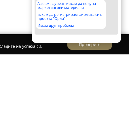
Аз съм лауреат, искам да получа
маркетингови материали
искам да регистрирам фирмата си в
проекта "Орли"
Имам друг проблем
Проверете
ладите на успеха си.
аховки
 професионална дейност в сферата на
аема водещо място сред застрахователните
анията е основана през 2004 година от екип с
ва постоянно предоставя сигурни решения в