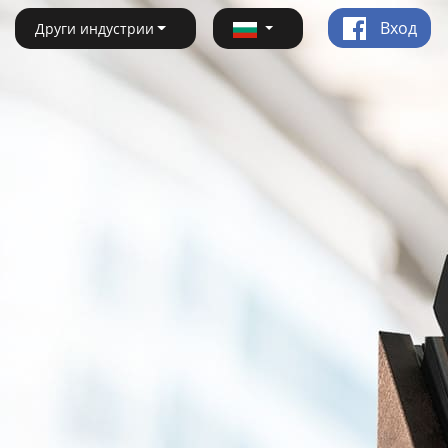
Вход
Други индустрии