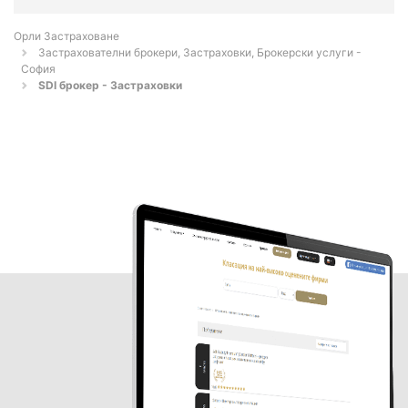
Орли Застраховане
Застрахователни брокери, Застраховки, Брокерски услуги -
София
SDI брокер - Застраховки