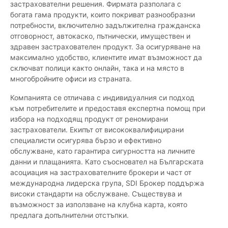
застрахователни решения. Фирмата разполага с
богата гама продукти, които покриват разнообразни
потребности, включително задължителна гражданска
отговорност, автокаско, пътнически, имуществен и
здравен застрахователен продукт. За осигуряване на
максимално удобство, клиентите имат възможност да
сключват полици както онлайн, така и на място в
многобройните офиси из страната.
Компанията се отличава с индивидуалния си подход
към потребителите и предоставя експертна помощ при
избора на подходящ продукт от реномирани
застрахователи. Екипът от висококвалифицирани
специалисти осигурява бързо и ефективно
обслужване, като гарантира сигурността на личните
данни и плащанията. Като съосновател на Българската
асоциация на застрахователните брокери и част от
международна лидерска група, SDI Брокер поддържа
високи стандарти на обслужване. Съществува и
възможност за използване на клубна карта, която
предлага допълнителни отстъпки.