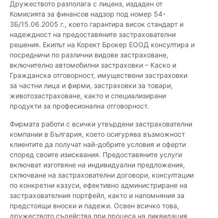
Дружеството разполага с лиценз, издаден от
Комисията за финансов надзор под номер 54-
3Б/15.06.2005 г., което гарантира висок стандарт и
надеждност на предоставяните застрахователни
решения. Екипът на Корект Брокер ЕООД консултира и
посредничи по различни видове застраховане,
включително автомобилни застраховки – Каско и
Гражданска отговорност, имуществени застраховки
за частни лица и фирми, застраховки за товари,
животозастраховане, както и специализирани
продукти за професионална отговорност.
Фирмата работи с всички утвърдени застрахователни
компании в България, което осигурява възможност
клиентите да получат най-добрите условия и оферти
според своите изисквания. Предоставяните услуги
включват изготвяне на индивидуални предложения,
сключване на застрахователни договори, консултации
по конкретни казуси, ефективно администриране на
застрахователния портфейл, както и напомняния за
предстоящи вноски и падежи. Освен всичко това,
дружеството съдейства при процеса на ликвидация