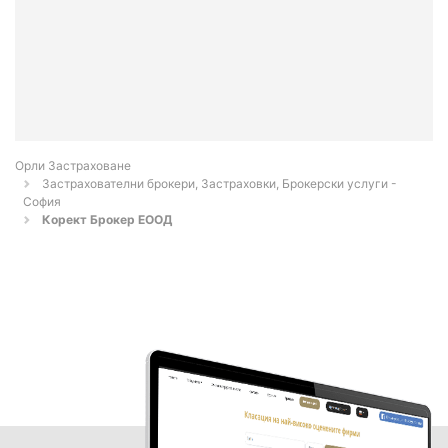
Орли Застраховане
Застрахователни брокери, Застраховки, Брокерски услуги -
София
Корект Брокер ЕООД