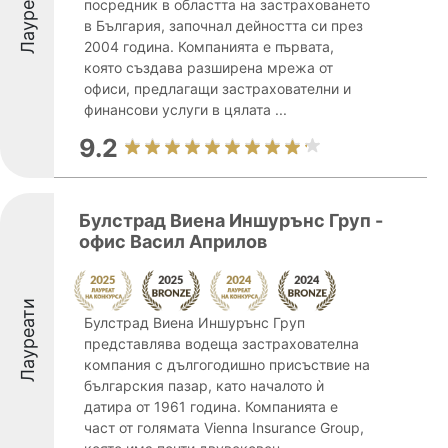
Лауреати
посредник в областта на застраховането
в България, започнал дейността си през
2004 година. Компанията е първата,
която създава разширена мрежа от
офиси, предлагащи застрахователни и
финансови услуги в цялата ...
9.2
Булстрад Виена Иншурънс Груп -
офис Васил Априлов
Лауреати
Булстрад Виена Иншурънс Груп
представлява водеща застрахователна
компания с дългогодишно присъствие на
българския пазар, като началото ѝ
датира от 1961 година. Компанията е
част от голямата Vienna Insurance Group,