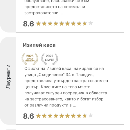
обслужване, насочвайки се към
предоставянето на оптимални
застрахователни ...
8.6
Изипей каса
Лауреати
Офисът на Изипей каса, намиращ се на
улица „Съединение“ 34 в Пловдив,
представлява утвърден застрахователен
център. Клиентите на това място
получават сигурен посредник в областта
на застраховането, както и богат избор
от различни продукти в ...
8.6