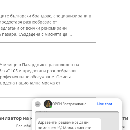
щите български брандове, специализирани в
 предоставя разнообразие от
редлагани от всички реномирани
пазара. Създадена с мисията да ...
чилище в Пазарджик е разположен на
ски“ 105 и предоставя разнообразни
професионално обслужване. Офисът
върдена национална мрежа от
ОРЛИ Застраховане
Live chat
09:19
анизатор на класиране
Класация
Контакти
Здравейте, радваме се да ви
Beautiful Company S.R.L.
Победители
Контакти
помогнем! 🙂 Моля, кликнете