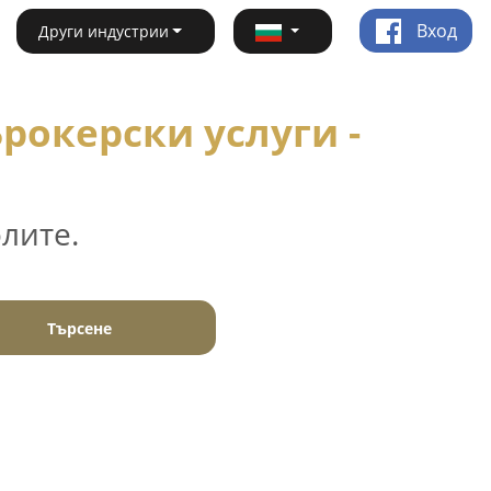
Вход
Други индустрии
рокерски услуги -
лите.
Търсене