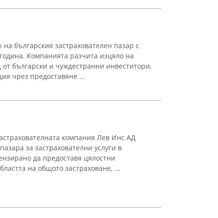
к на българския застрахователен пазар с
година. Компанията разчита изцяло на
 от български и чуждестранни инвеститори,
ия чрез предоставяне ...
застрахователната компания Лев Инс АД
пазара за застрахователни услуги в
ензирано да предоставя цялостни
ластта на общото застраховане, ...