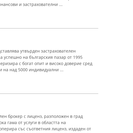
ансови и застрахователни ...
ставлява утвърден застрахователен
а успешно на българския пазар от 1995
еризира с богат опит и високо доверие сред
и на над 5000 индивидуални ...
лен брокер с лиценз, разположен в град
ка гама от услуги в областта на
оперира със съответния лиценз, издаден от