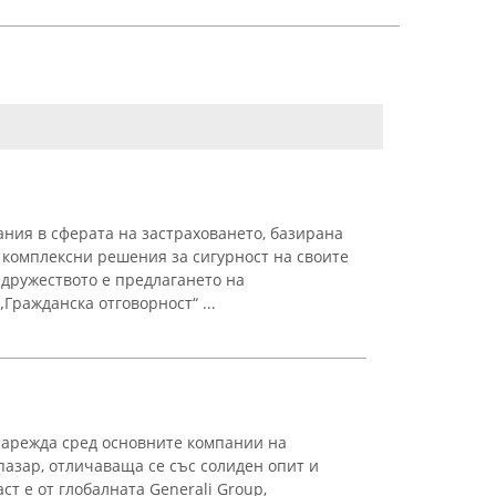
ания в сферата на застраховането, базирана
я комплексни решения за сигурност на своите
 дружеството е предлагането на
Гражданска отговорност“ ...
нарежда сред основните компании на
пазар, отличаваща се със солиден опит и
т е от глобалната Generali Group,